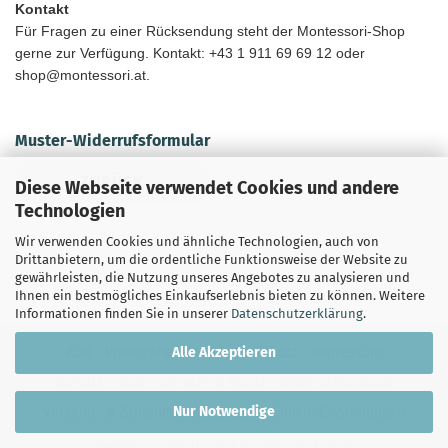
Kontakt
Für Fragen zu einer Rücksendung steht der Montessori-Shop
gerne zur Verfügung. Kontakt: +43 1 911 69 69 12 oder
shop@montessori.at.
Muster-Widerrufsformular
ZURÜCK
Diese Webseite verwendet Cookies und andere
Technologien
Wir verwenden Cookies und ähnliche Technologien, auch von
Drittanbietern, um die ordentliche Funktionsweise der Website zu
gewährleisten, die Nutzung unseres Angebotes zu analysieren und
Ihnen ein bestmögliches Einkaufserlebnis bieten zu können. Weitere
Informationen finden Sie in unserer
Datenschutzerklärung
.
Alle Akzeptieren
AGB
Privatsphäre und Datenschutz
Impressum
Kontakt
Widerrufsrecht & Muster-Widerrufsformular
Nur Notwendige
Versand- & Zahlungsbedingungen
Cookie Einstellungen
Webshop erstellen
mit Gambio.de © 2026