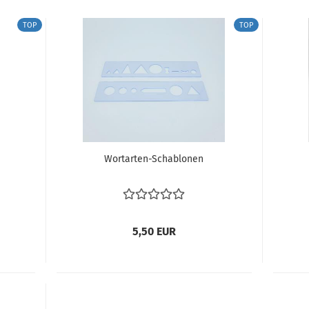
TOP
TOP
Wortarten-​​Scha­blo­nen
5,50 EUR