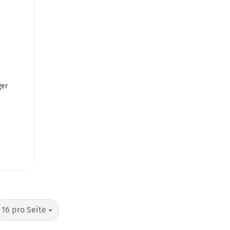
ger
pro Seite
16 pro Seite