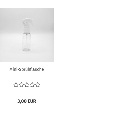
Mini-​Sprüh­fla­sche
3,00 EUR