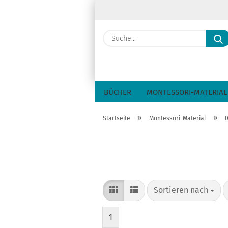
BÜCHER
MONTESSORI-MATERIAL
»
»
Startseite
Montessori-Material
0
Sortieren nach
Sortieren nach
1