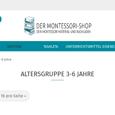
Suche...
Sprache auswählen
E-Mail
Lieferland
WEITERE
%SALE%
UNTERRICHTSMITTEL EIGENE
Passwort
-6 Jahre
ALTERSGRUPPE 3-6 JAHRE
Konto erstellen
Passwort vergess
pro Seite
16 pro Seite