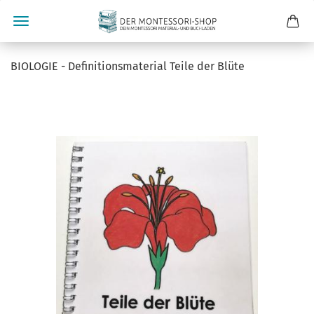
BIO­LO­GIE - De­fi­ni­ti­ons­ma­te­ri­al Teile der Blüte