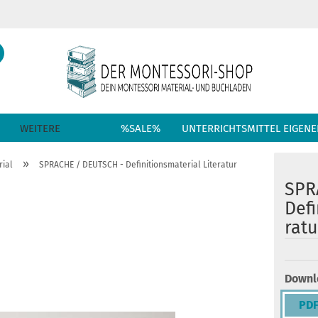
Suche...
Sprache auswählen
E-Mail
Lieferland
WEITERE
%SALE%
UNTERRICHTSMITTEL EIGENE
Passwort
»
ial
SPRACHE / DEUTSCH - Definitionsmaterial Literatur
SPR
De­fi
Konto erstellen
ra­t
Passwort vergess
Downl
PDF