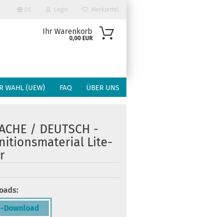
DE
Login
Merkzettel
Ihr Warenkorb
0,00 EUR
R WAHL (UEW)
FAQ
ÜBER UNS
A­CHE / DEUTSCH -
­ni­ti­ons­ma­te­ri­al Li­te­
ur
en?
oads:
-Download